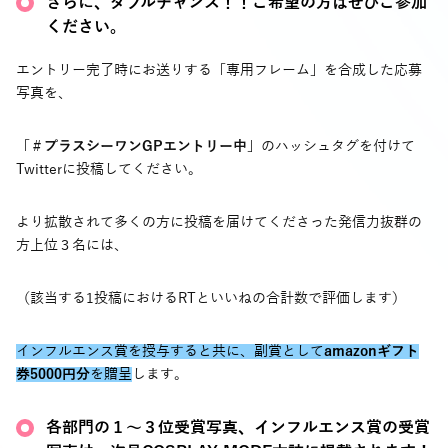
さらに、ダブルチャンス！！ご希望の方はぜひご参加
ください。
エントリー完了時にお送りする「専用フレーム」を合成した応募
写真を、
「
＃プラスシーワンGPエントリー中
」のハッシュタグを付けて
Twitterに投稿してください。
より拡散されて多くの方に投稿を届けてくださった発信力抜群の
方上位３名には、
（該当する1投稿におけるRTといいねの合計数で評価します）
インフルエンス賞を授与すると共に、副賞として
amazonギフト
券5000円分
を贈呈
します。
各部門の１〜３位受賞写真、インフルエンス賞の受賞